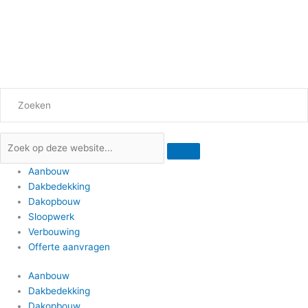
Ga
naar
de
inhoud
Zoeken
Aanbouw
Dakbedekking
Dakopbouw
Sloopwerk
Verbouwing
Offerte aanvragen
Aanbouw
Dakbedekking
Dakopbouw